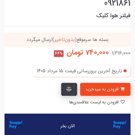
0921861
فیلتر هوا کلیک
خریدتو به
5میلیون
برسون،ارسالت‌رایگانه
740,000
تومان
1,316,000
44%
تاریخ آخرین بروزرسانی قیمت
15 مرداد 1405
افزودن به سبدخرید
افزودن به لیست علاقمندی‌ها