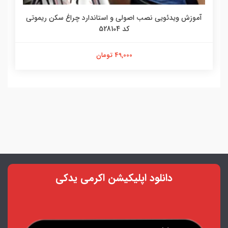
آموزش ویدئویی نصب اصولی و استاندارد چراغ سکن ریموتی
کد 528104
49,000 تومان
دانلود اپلیکیشن اکرمی یدکی