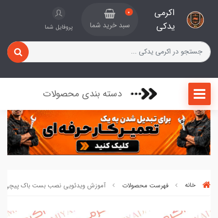
اکرمی
0
یدکی
سبد خرید شما
پروفایل شما
دسته بندی محصولات
خانه
فهرست محصولات
آموزش ویدئویی نصب بست باک پیچی کد 792