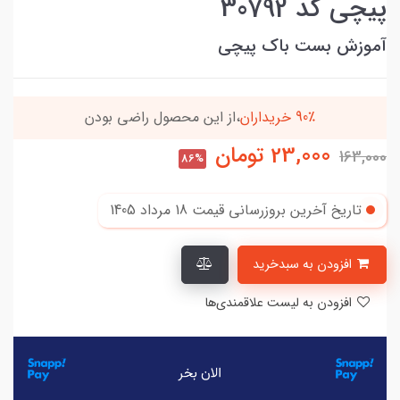
پیچی کد 30792
آموزش بست باک پیچی
راضی بودن
بسته ها سرموقع
(بدون‌تاخیر)
ارسال می
23,000
تومان
163,000
86%
تاریخ آخرین بروزرسانی قیمت
18 مرداد 1405
افزودن به سبدخرید
افزودن به لیست علاقمندی‌ها