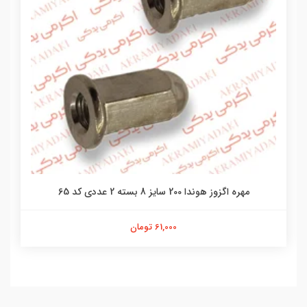
مهره اگزوز هوندا 200 سایز 8 بسته 2 عددی کد 65
61,000 تومان