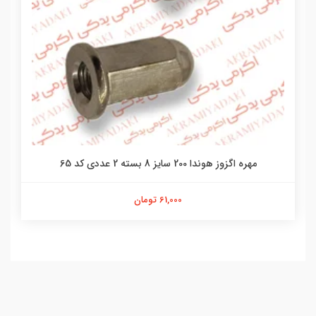
مهره اگزوز هوندا 200 سایز 8 بسته 2 عددی کد 65
61,000 تومان