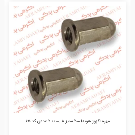
مهره اگزوز هوندا 200 سایز 8 بسته 2 عددی کد 65