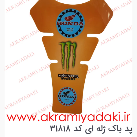
پد باک ژله ای کد 31818