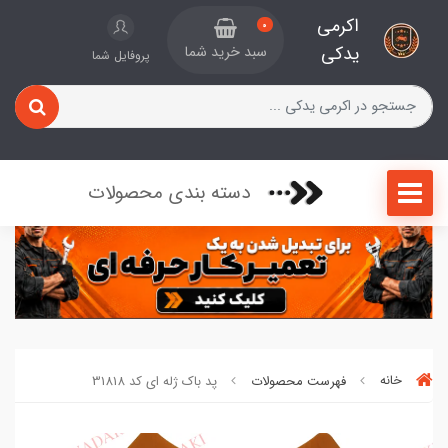
اکرمی
0
یدکی
سبد خرید شما
پروفایل شما
دسته بندی محصولات
خانه
فهرست محصولات
پد باک ژله ای کد 31818