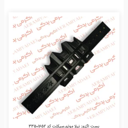
بست اگزوز نیلا موتورسیکلت کد 33501652