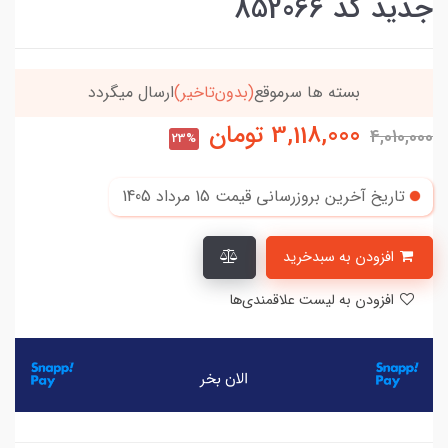
جدید کد 852066
خریدتو به
5میلیون
برسون،ارسالت‌رایگانه
3,118,000
تومان
4,010,000
23%
تاریخ آخرین بروزرسانی قیمت
15 مرداد 1405
افزودن به سبدخرید
افزودن به لیست علاقمندی‌ها