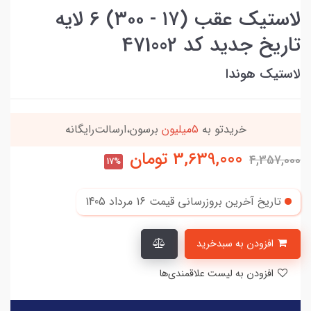
لاستیک عقب (۱۷ - ۳۰۰) 6 لایه
تاریخ جدید کد 471002
لاستیک هوندا
این کالا رو میتونی
4 قسطه
بخری
3,639,000
تومان
4,357,000
17%
تاریخ آخرین بروزرسانی قیمت
16 مرداد 1405
افزودن به سبدخرید
افزودن به لیست علاقمندی‌ها