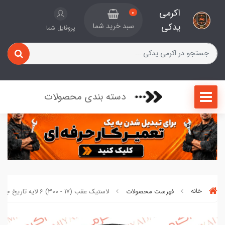
اکرمی
0
یدکی
سبد خرید شما
پروفایل شما
دسته بندی محصولات
خانه
فهرست محصولات
لاستیک عقب (۱۷ - ۳۰۰) 6 لایه تاریخ جدید کد 471002