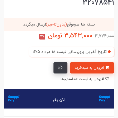
32078541
بسته ها سرموقع
(بدون‌تاخیر)
ارسال میگردد
3,543,000
تومان
3,774,000
7%
تاریخ آخرین بروزرسانی قیمت
18 مرداد 1405
افزودن به سبدخرید
افزودن به لیست علاقمندی‌ها