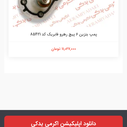
پمپ بنزین 6 پیچ رهرو فابریک کد 85421
11,027,000 تومان
دانلود اپلیکیشن اکرمی یدکی