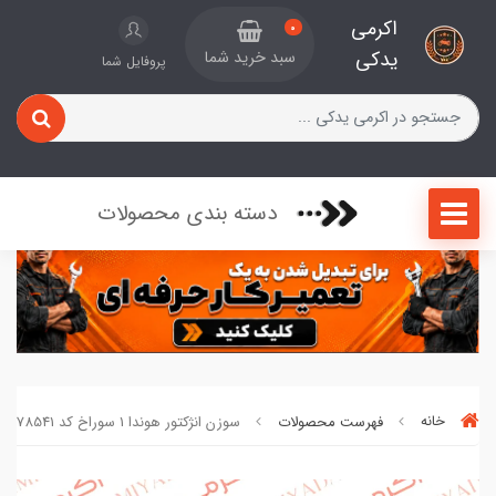
اکرمی
0
یدکی
سبد خرید شما
پروفایل شما
دسته بندی محصولات
خانه
فهرست محصولات
سوزن انژکتور هوندا 1 سوراخ کد 32078541