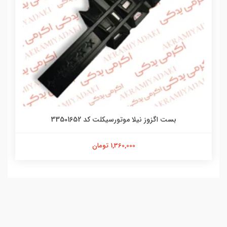
بست اگزوز نیلا موتورسیکلت کد 33501652
1,360,000 تومان