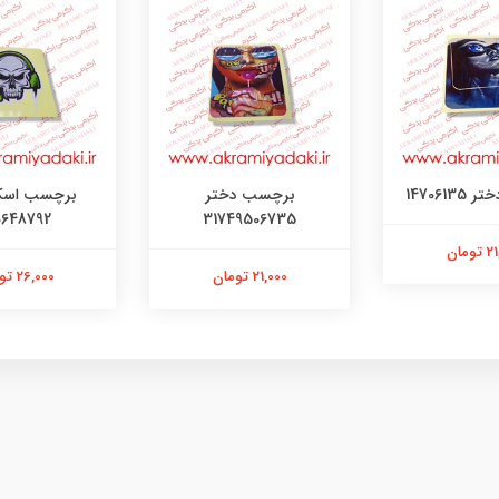
147061
برچسب دختر
برچسب اسک
0648792
31749506735
ومان
21,000 تومان
26,000 تومان