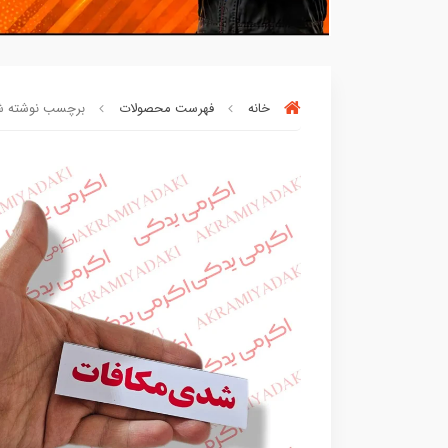
خانه
فهرست محصولات
برچسب نوشته شدی م
90٪ خریداران
،از این محصول راضی بود