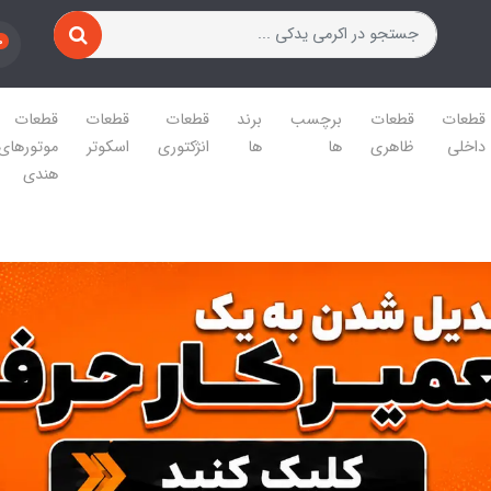
0
قطعات
قطعات
برچسب
برند
قطعات
قطعات
قطعات
داخلی
ظاهری
ها
ها
انژکتوری
اسکوتر
موتورهای
هندی