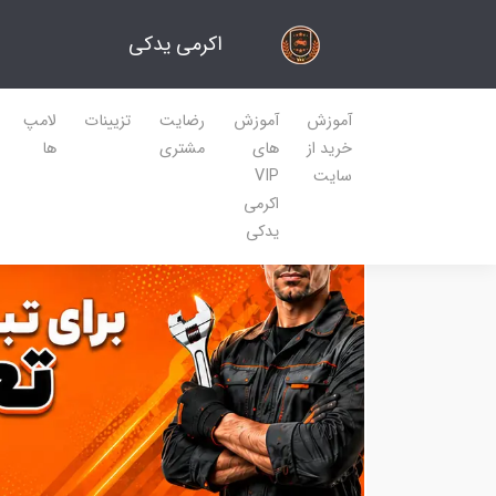
اکرمی یدکی
آموزش
آموزش
رضایت
تزیینات
لامپ
خرید از
های
مشتری
ها
سایت
VIP
اکرمی
یدکی