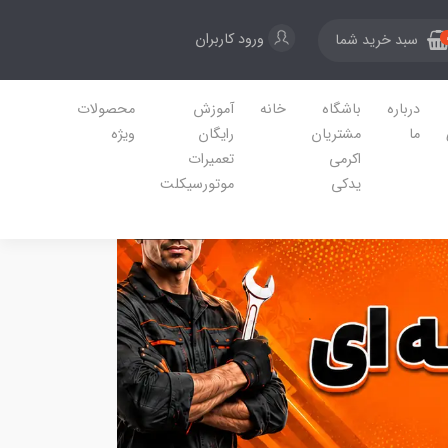
ورود کاربران
سبد خرید شما
درباره
باشگاه
خانه
آموزش
محصولات
ما
مشتریان
رایگان
ویژه
اکرمی
تعمیرات
یدکی
موتورسیکلت