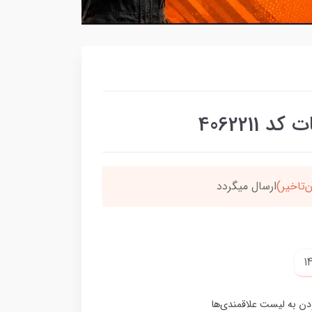
406221
‌تاخیر)
ارسال میگردد
خر