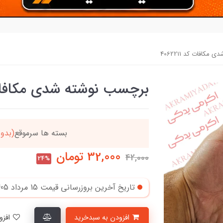
کافات کد 4062211
برچسب نوشته شدی مکافات کد 1
ن
بسته ها سرموقع
(بدون
32,000
تومان
42,000
24%
تاریخ آخرین بروزرسانی قیمت
15 مرداد 1405
افزودن به سبدخرید
افزودن به لیست علاقمندی‌ها