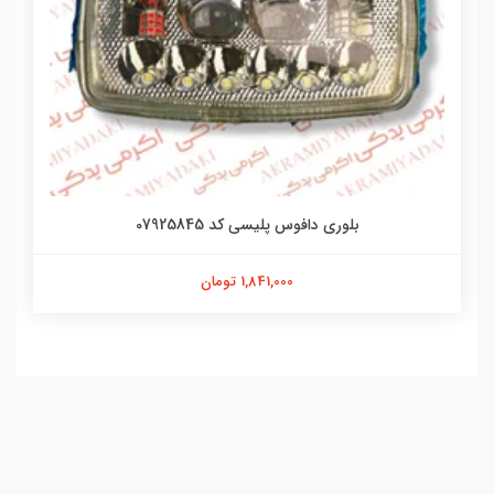
بلوری دافوس پلیسی کد 07925845
1,841,000 تومان