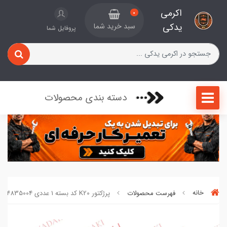
اکرمی
0
یدکی
سبد خرید شما
پروفایل شما
دسته بندی محصولات
خانه
فهرست محصولات
پرژکتور K20 کد بسته 1 عددی 4835004