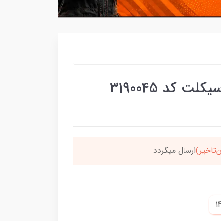
 کد 3190045
سون،ارسالت‌رایگانه