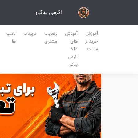
اکرمی یدکی
آموزش
آموزش
رضایت
تزیینات
لامپ
خرید از
های
مشتری
ها
سایت
VIP
اکرمی
یدکی