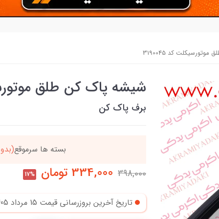
وتورسیکلت کد 3190045
شیشه پاک کن طلق موتورسیکلت
برف پاک کن
دد
خریدتو به
5میلیون
بر
334,000
تومان
398,000
17%
تاریخ آخرین بروزرسانی قیمت
15 مرداد 1405