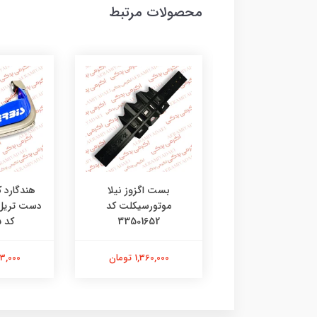
محصولات مرتبط
ی جی چراغ طلایی
بست اگزوز نیلا
هندگارد 
موتورسیکلت کد
33501652
کد 4602135
201,000 تومان
1,360,000 تومان
2,313,000