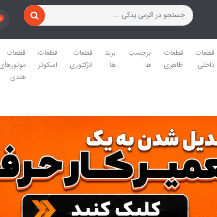
0
قطعات
قطعات
برچسب
برند
قطعات
قطعات
قطعات
داخلی
ظاهری
ها
ها
انژکتوری
اسکوتر
موتورهای
هندی