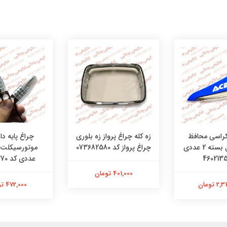
چراغ پایه دار
کراسی محافظ
زه کله چراغ پرواز زه بلوری
دست تریل بسته 2 عددی
چراغ پرواز کد 073682580
عددی کد 48481270
401,000 تومان
472,000 تومان
 تومان