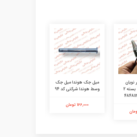
 نویان
میل جک هوندا میل جک
درب کلاج هوندا قاب 
موتورسیکلت بسته 2
وسط هوندا شرکتی کد 94
هوندا شرکتی کد
096042804851
166,000 تومان
3,580,000 تومان