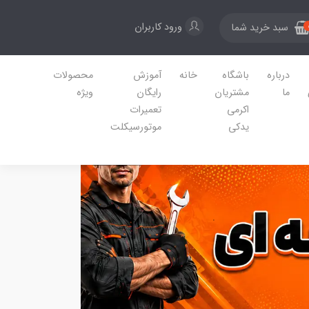
ورود کاربران
سبد خرید شما
درباره
باشگاه
خانه
آموزش
محصولات
ما
مشتریان
رایگان
ویژه
اکرمی
تعمیرات
یدکی
موتورسیکلت