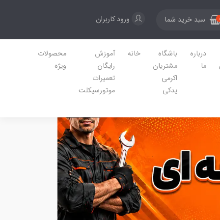
ورود کاربران
سبد خرید شما
درباره
باشگاه
خانه
آموزش
محصولات
ما
مشتریان
رایگان
ویژه
اکرمی
تعمیرات
یدکی
موتورسیکلت