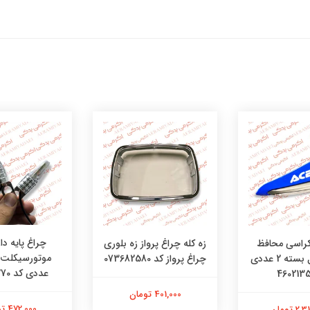
چراغ پایه دار
کراسی محافظ
زه کله چراغ پرواز زه بلوری
دست تریل بسته 2 عددی
چراغ پرواز کد 073682580
عددی کد 48481270
401,000 تومان
472,000 تومان
 تومان