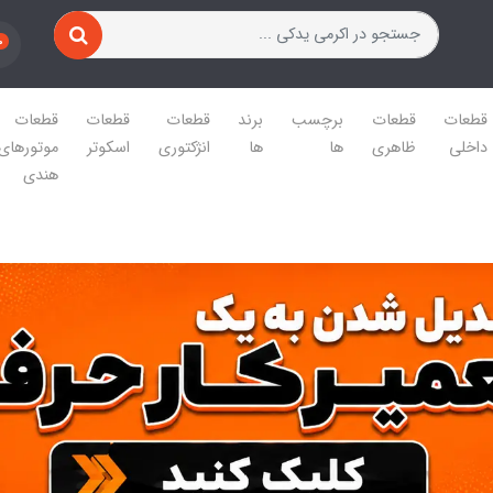
0
قطعات
قطعات
برچسب
برند
قطعات
قطعات
قطعات
داخلی
ظاهری
ها
ها
انژکتوری
اسکوتر
موتورهای
هندی