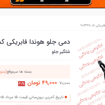
کی کد 904348
دمی جلو هوندا فابریکی کد 04348
شلگیر جلو
ل میگردد
خریدتو به
5میلیون
49,000
تومان
70,000
30%
تاریخ آخرین بروزرسانی قیمت
15 مرداد 1405