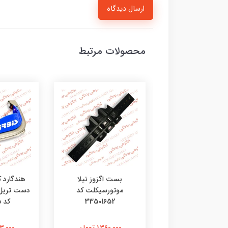
ارسال دیدگاه
محصولات مرتبط
ی جی چراغ طلایی
بست اگزوز نیلا
هندگارد 
موتورسیکلت کد
33501652
کد 4602135
201,000 تومان
1,360,000 تومان
2,313,000