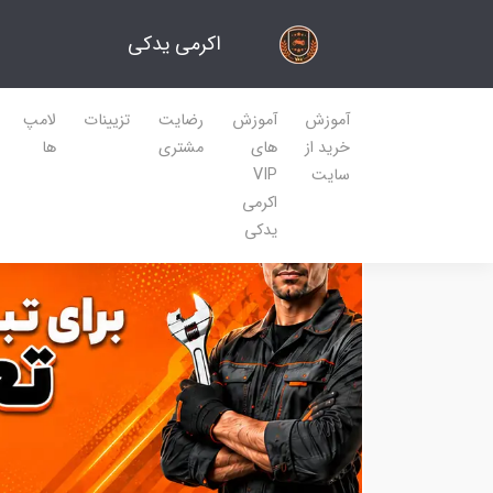
اکرمی یدکی
آموزش
آموزش
رضایت
تزیینات
لامپ
خرید از
های
مشتری
ها
سایت
VIP
اکرمی
یدکی