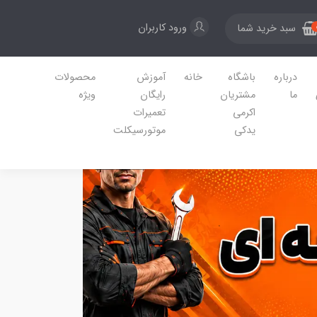
ورود کاربران
سبد خرید شما
درباره
باشگاه
خانه
آموزش
محصولات
ما
مشتریان
رایگان
ویژه
اکرمی
تعمیرات
یدکی
موتورسیکلت