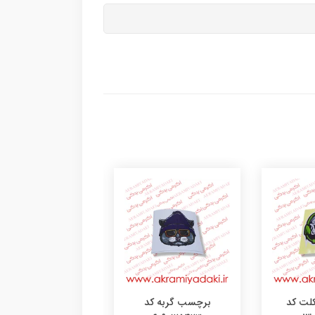
لت کد
برچسب گربه کد
برچسب دختر کد