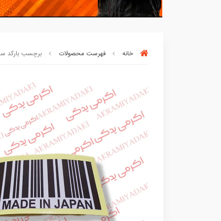
خانه
فهرست محصولات
برچسب بارکد ساخت 
90٪ خریداران
،از این محصول راضی بود