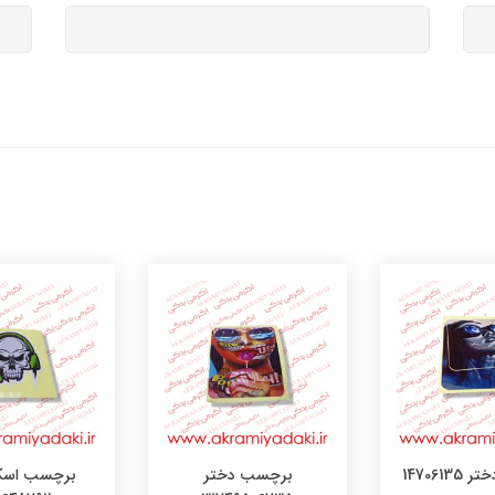
147061
برچسب دختر
برچسب اسک