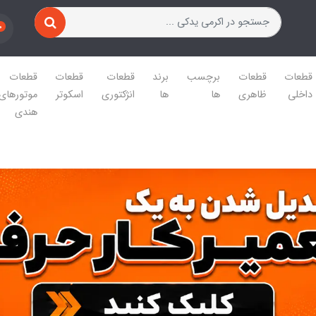
0
قطعات
قطعات
برچسب
برند
قطعات
قطعات
قطعات
داخلی
ظاهری
ها
ها
انژکتوری
اسکوتر
موتورهای
هندی