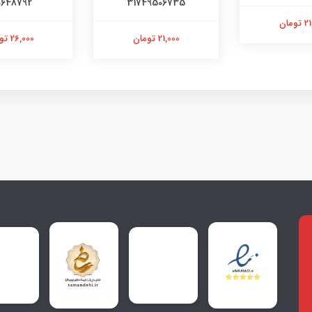
0648792
31749506735
ومان
21,000 تومان
26,000 تومان