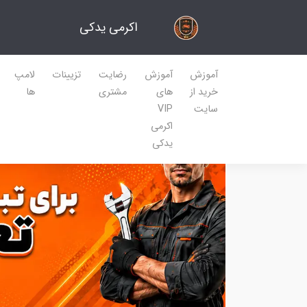
اکرمی یدکی
آموزش
آموزش
رضایت
تزیینات
لامپ
خرید از
های
مشتری
ها
سایت
VIP
اکرمی
یدکی