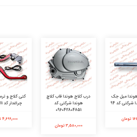
درب کلاج هوندا قاب کلاچ
کتی کلاج و ترمز قهرمانی
شاخ
هوندا شرکتی کد
چراغدار کد 30074211
096042804851
4,699,000 تومان
3,580,000 تومان