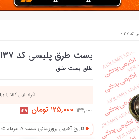
 0137
بست طرق پلیسی کد 0137
طلق بست طلق
افراد‌ این کالا را ب
125,000
تومان
144,000
14%
تاریخ آخرین بروزرسانی قیمت
17 مرداد 1405