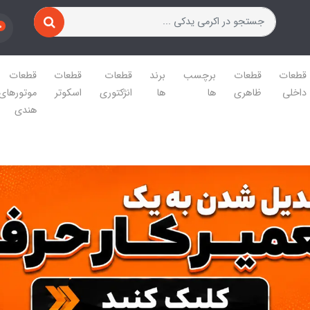
0
قطعات
قطعات
برچسب
برند
قطعات
قطعات
قطعات
داخلی
ظاهری
ها
ها
انژکتوری
اسکوتر
موتورهای
هندی