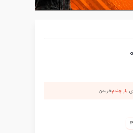
رای
بار چندم‌
خریدن
90٪ 