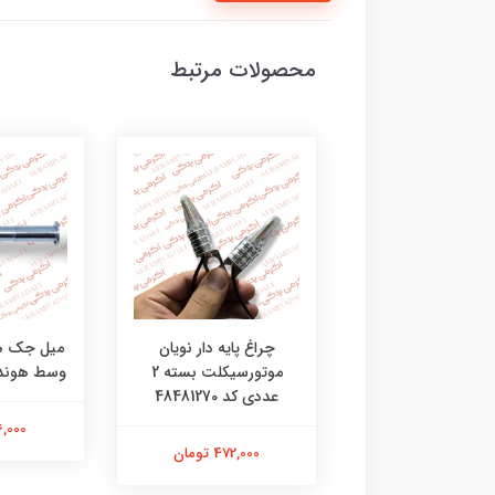
محصولات مرتبط
چراغ پایه دار نویان
میل جک هوندا میل جک
موتورسیکلت بسته 2
وسط هوندا شرکتی کد 94
عددی کد 48481270
166,000 تومان
472,000 تومان