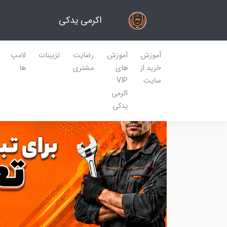
اکرمی یدکی
آموزش
آموزش
رضایت
تزیینات
لامپ
خرید از
های
مشتری
ها
سایت
VIP
اکرمی
یدکی