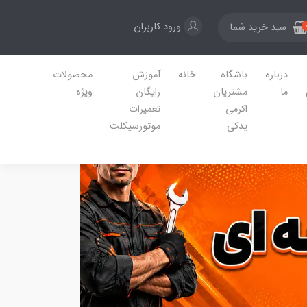
ورود کاربران
سبد خرید شما
درباره
باشگاه
خانه
آموزش
محصولات
ما
مشتریان
رایگان
ویژه
اکرمی
تعمیرات
یدکی
موتورسیکلت