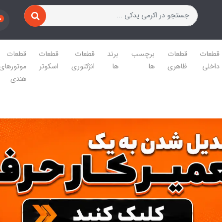
0
قطعات
قطعات
برچسب
برند
قطعات
قطعات
قطعات
داخلی
ظاهری
ها
ها
انژکتوری
اسکوتر
موتورهای
هندی