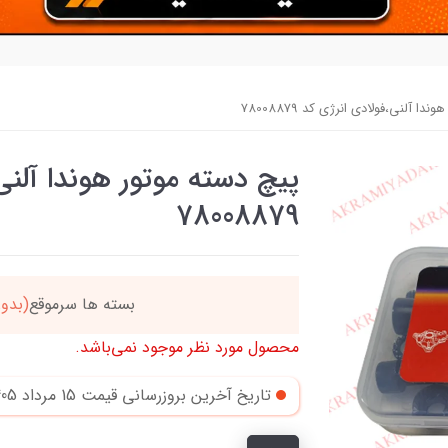
ا آلنی،فولادی انرژی کد 78008879
پیچ دسته موتور هوندا آلنی
78008879
دد
خریدتو به
5میلیون
بر
محصول مورد نظر موجود نمی‌باشد.
تاریخ آخرین بروزرسانی قیمت
15 مرداد 1405