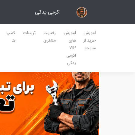
اکرمی یدکی
آموزش
آموزش
رضایت
تزیینات
لامپ
خرید از
های
مشتری
ها
سایت
VIP
اکرمی
یدکی