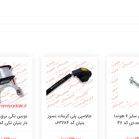
جالامپی پلی کربنات نسوز
پیچ کرپی سایز 6 هوندا
بوبین تکی برق ه
بنیان کد 063284
دار بنیان تکی کد 6052411
299,000 تومان
ومان
826,000 تومان