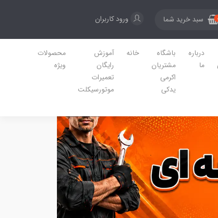
ورود کاربران
سبد خرید شما
درباره
باشگاه
خانه
آموزش
محصولات
ما
مشتریان
رایگان
ویژه
اکرمی
تعمیرات
یدکی
موتورسیکلت