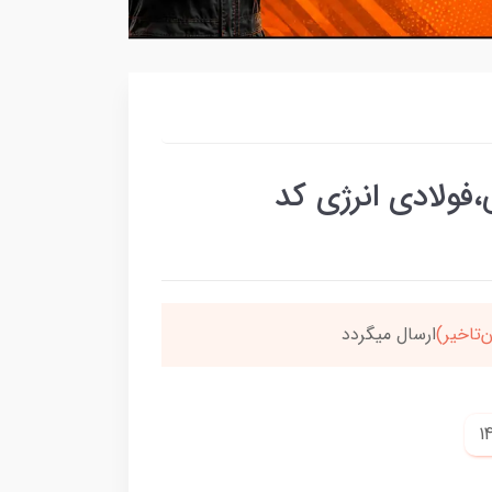
،فولادی انرژی کد
سون،ارسالت‌رایگانه