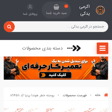
اکرمی
0
یدکی
سبد خرید شما
پروفایل شما
دسته بندی محصولات
خانه
فهرست محصولات
پوسته خطر هوندا پرنیا کد 894511