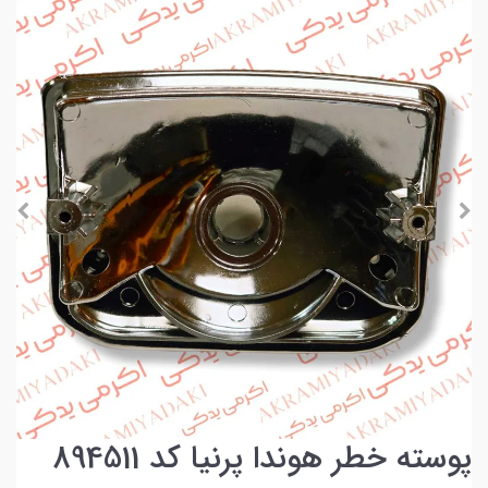
پوسته خطر هوندا پرنیا کد 894511