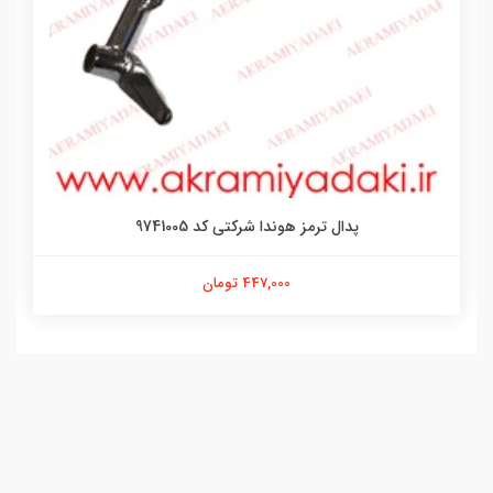
پدال ترمز هوندا شرکتی کد 9741005
447,000 تومان