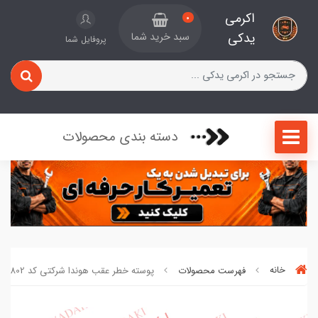
اکرمی
0
یدکی
سبد خرید شما
پروفایل شما
دسته بندی محصولات
خانه
فهرست محصولات
پوسته خطر عقب هوندا شرکتی کد 0805802