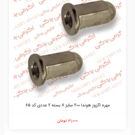
مهره اگزوز هوندا 200 سایز 8 بسته 2 عددی کد 65
61,000 تومان