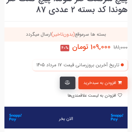
هوندا کد بسته 2 عددی 87
رسال میگردد
خریدتو به
5میلیون
برسون،ارسالت‌رایگ
109,000
تومان
181,000
40%
تاریخ آخرین بروزرسانی قیمت
17 مرداد 1405
افزودن به سبدخرید
افزودن به لیست علاقمندی‌ها