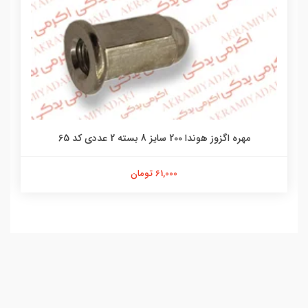
مهره اگزوز هوندا 200 سایز 8 بسته 2 عددی کد 65
61,000 تومان