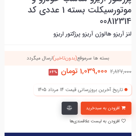
موتورسیکلت بسته 1 عددی کد
00812314
لنز آریزو هالوژن آریزو پرژکتور اریزو
خریدتو به
5میلیون
برسون،ارسالت‌رایگانه
1,039,000
تومان
2,827,000
64%
تاریخ آخرین بروزرسانی قیمت
14 مرداد 1405
افزودن به سبدخرید
افزودن به لیست علاقمندی‌ها