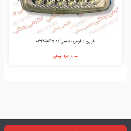
بلوری دافوس پلیسی کد 07925845
1,841,000 تومان