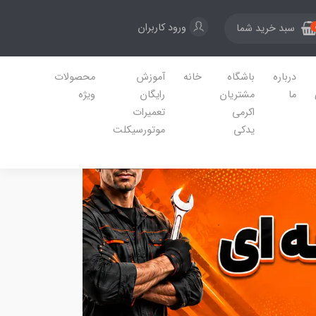
ورود کاربران
سبد خرید شما
درباره
باشگاه
خانه
آموزش
محصولات
ما
مشتریان
رایگان
ویژه
اکرمی
تعمیرات
یدکی
موتورسیکلت