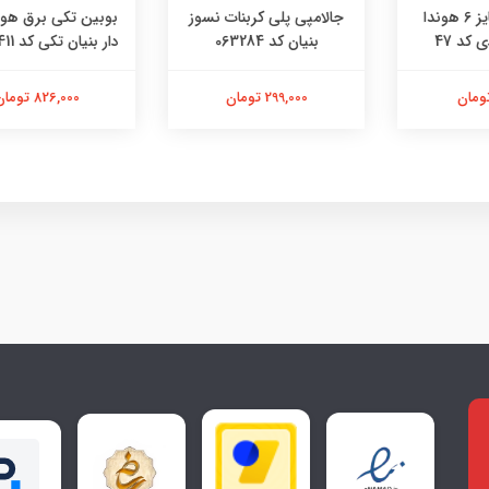
ی کربنات نسوز
بوبین تکی برق هوندا پایه
چسب دوقلو غ
0632
دار بنیان تکی کد 46052411
0722111
تومان
826,000 تومان
191,000 تومان