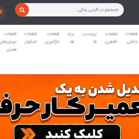
0
قطعات
قطعات
برچسب
برند
قطعات
قطعات
قطعات
داخلی
ظاهری
ها
ها
انژکتوری
اسکوتر
موتورهای
هندی