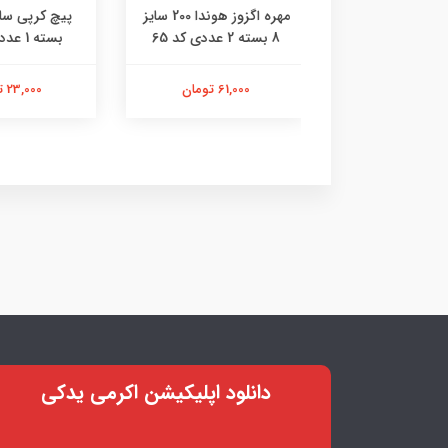
مهره اگزوز هوندا 200 سایز
جالامپی پل
پیچ کرپی سایز 6 هوندا
بنیان کد 84
بسته 1 عددی کد 47
61,000 تومان
299,000 
23,000 تومان
دانلود اپلیکیشن اکرمی یدکی