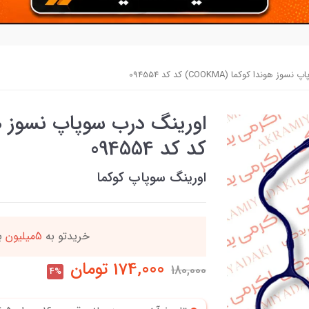
وندا کوکما (COOKMA) کد کد 094554
کد کد 094554
اورینگ سوپاپ کوکما
دد
خریدتو به
5میلیون
بر
174,000
تومان
180,000
4%