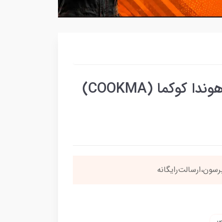
اورینگ درب سوپاپ نسوز هوندا کوکما (COOKMA)
سون،ارسالت‌رایگانه