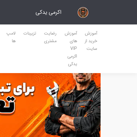
اکرمی یدکی
آموزش
آموزش
رضایت
تزیینات
لامپ
خرید از
های
مشتری
ها
سایت
VIP
اکرمی
یدکی