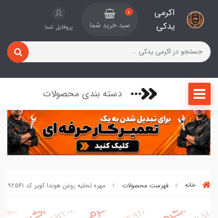
اکرمی
0
یدکی
سبد خرید شما
پروفایل شما
دسته بندی محصولات
خانه
فهرست محصولات
مهره تخلیه روغن هوندا کویر کد 6092541