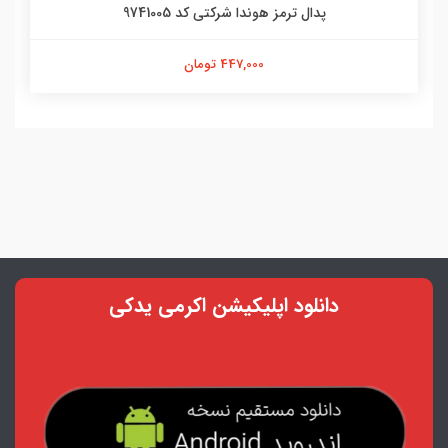
پدال ترمز هوندا شرکتی کد 9741005
447,000 تومان
دانلود اپلیکیشن اکرمی یدکی