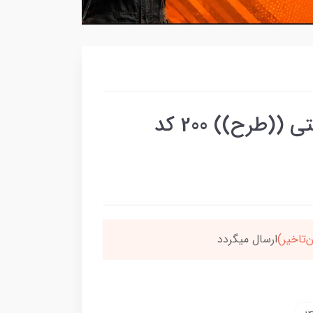
قلوه طرح mkz جفتی شرکتی ((طرح)) 200 کد
‌تاخیر)
ارسال میگردد
خر