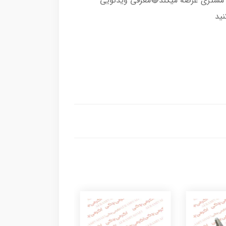
ه مشتری عرضه میکند🔴معرفی ویدئویی
نید