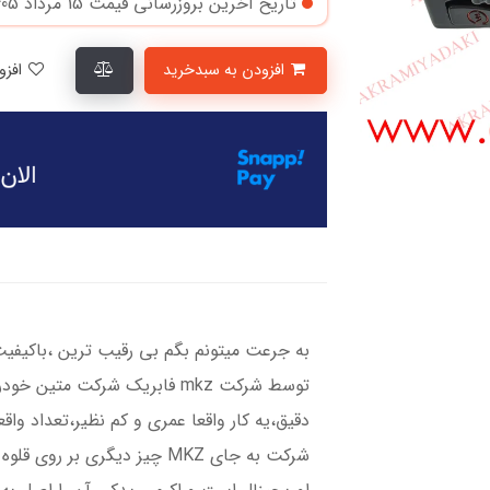
تاریخ آخرین بروزرسانی قیمت
15 مرداد 1405
افزودن به سبدخرید
افزودن به لیست علاقمندی‌ها
​​​​به جرعت میتونم بگم بی رقیب ترین ،باکی
توسط شرکت mkz فابریک شرکت م
دقیق،یه کار واقعا عمری و کم نظیر،تعداد 
شرکت به جای MKZ چیز دیگری ب