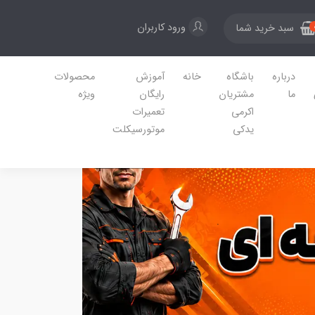
ورود کاربران
سبد خرید شما
درباره
باشگاه
خانه
آموزش
محصولات
ما
مشتریان
رایگان
ویژه
اکرمی
تعمیرات
یدکی
موتورسیکلت