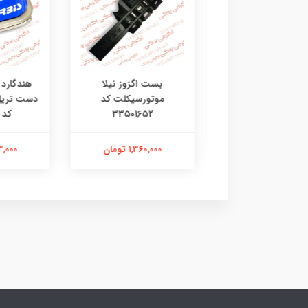
ی جی چراغ طلایی
بست اگزوز نیلا
هندگارد 
موتورسیکلت کد
33501652
کد 4602135
201,000 تومان
1,360,000 تومان
2,313,000