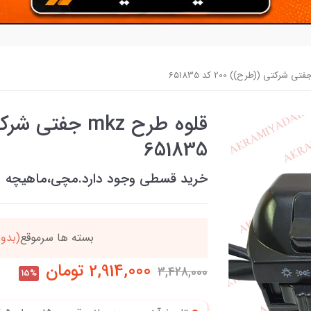
651835
خرید قسطی وجود دارد.مچی،ماهیچه
ن
بسته ها سرموقع
(بدون
2,914,000
تومان
3,428,000
15%