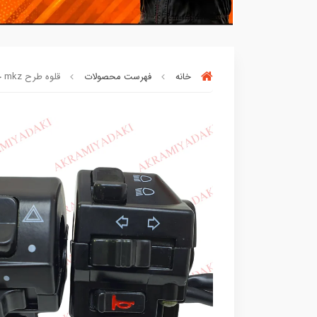
خانه
فهرست محصولات
قلوه طرح mkz جفتی شرکتی ((طرح)) 200 کد 651835
90٪ خریداران
،از این محصول راضی بود