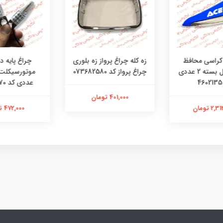
چراغ پایه دار
کراسی محافظ
زه کله چراغ پرواز زه بلوری
دست تریل بسته 2 عددی
چراغ پرواز کد 073682580
عددی کد 48481270
401,000 تومان
472,000 تومان
 تومان