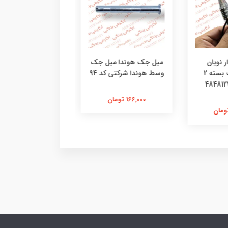
 نویان
میل جک هوندا میل جک
درب کلاج هوندا قاب 
موتورسیکلت بسته 2
وسط هوندا شرکتی کد 94
هوندا شرکتی کد
096042804851
166,000 تومان
3,580,000 تومان