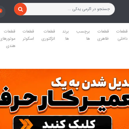
0
قطعات
قطعات
برچسب
برند
قطعات
قطعات
قطعات
داخلی
ظاهری
ها
ها
انژکتوری
اسکوتر
موتورهای
هندی