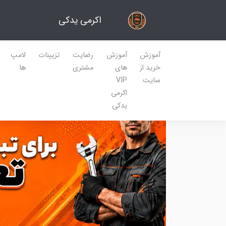
اکرمی یدکی
آموزش
آموزش
رضایت
تزیینات
لامپ
خرید از
های
مشتری
ها
سایت
VIP
اکرمی
یدکی