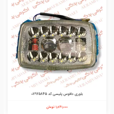
بلوری دافوس پلیسی کد 07925845
1,841,000 تومان