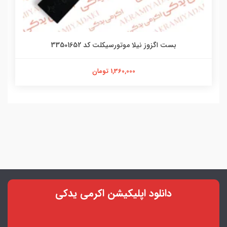
بست اگزوز نیلا موتورسیکلت کد 33501652
1,360,000 تومان
دانلود اپلیکیشن اکرمی یدکی