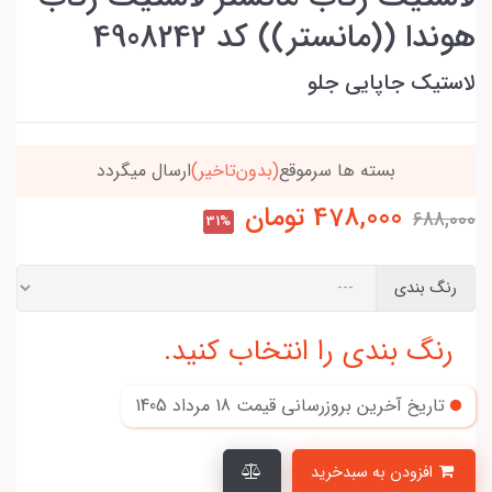
هوندا ((مانستر)) کد 4908242
لاستیک جاپایی جلو
خریدتو به
5میلیون
برسون،ارسالت‌رایگانه
478,000
تومان
688,000
31%
رنگ بندی
رنگ بندی را انتخاب کنید.
تاریخ آخرین بروزرسانی قیمت
18 مرداد 1405
افزودن به سبدخرید