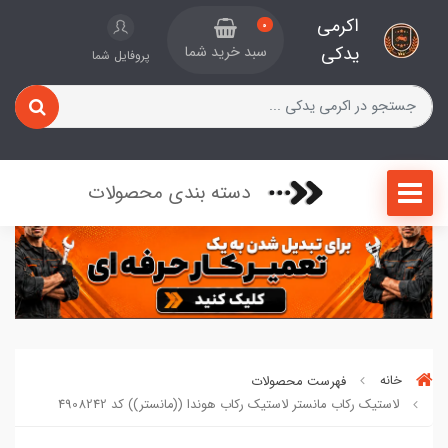
اکرمی
0
یدکی
سبد خرید شما
پروفایل شما
دسته بندی محصولات
خانه
فهرست محصولات
لاستیک رکاب مانستر لاستیک رکاب هوندا ((مانستر)) کد 4908242