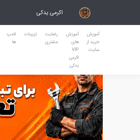
اکرمی یدکی
آموزش
آموزش
رضایت
تزیینات
لامپ
خرید از
های
مشتری
ها
سایت
VIP
اکرمی
یدکی