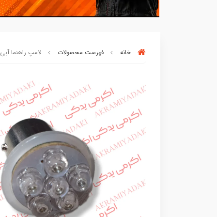
خانه
فهرست محصولات
لامپ راهنما آبی پاور پک 4 
خریدتو به
5میلیون
برسون،ارسالت‌رایگان