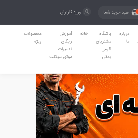
ورود کاربران
سبد خرید شما
درباره
باشگاه
خانه
آموزش
محصولات
ما
مشتریان
رایگان
ویژه
اکرمی
تعمیرات
یدکی
موتورسیکلت