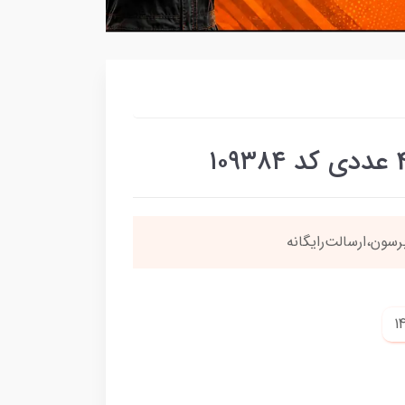
نی
4 قسطه
بخری