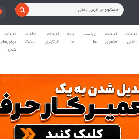
0
قطعات
قطعات
برچسب
برند
قطعات
قطعات
قطعات
داخلی
ظاهری
ها
ها
انژکتوری
اسکوتر
موتورهای
هندی