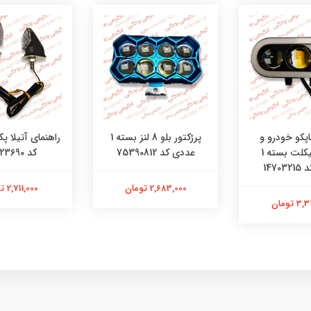
اپکو خودرو و
پرژکتور بلو 8 لنز بسته 1
موتورسیکلت بسته 1
عددی کد 75390812
کد 08523690
1470
2,683,000 تومان
2,711,000 تومان
 تومان