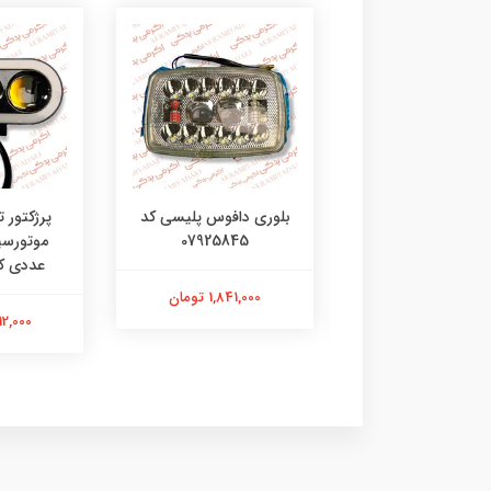
کلید پرژکتور جورجیا 3
بلوری دافوس پلیسی کد
پرژکتور ت
حالته بسته 1 عددی کد
07925845
04921811
عددی کد 3215
1,841,000 تومان
1,117,000 تومان
3,312,000