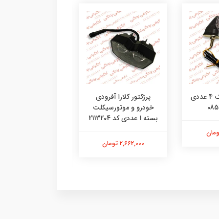
راهنمای آتیلا پک 4 عددی
پرژکتور کلارا آفرودی
پرژکتور ساواش طرح 
خودرو و موتورسیکلت
کاسکت موتورسیکل
بسته 1 عددی کد 2113204
خودرو بسته 1
41410095
2,662,000 تومان
3,050,000 تومان