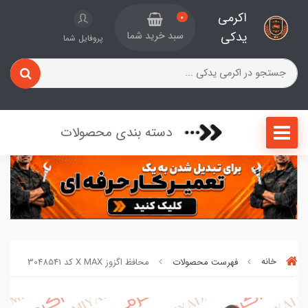
اکرمی
0
یدکی
سبد خرید شما
پروفایل شما
دسته بندی محصولات
خانه
فهرست محصولات
محافظ اگزوز X MAX کد 3048541