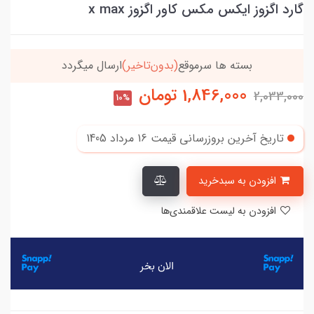
گارد اگزوز ایکس مکس کاور اگزوز x max
خریدتو به
5میلیون
برسون،ارسالت‌رایگانه
1,846,000
تومان
2,033,000
10%
تاریخ آخرین بروزرسانی قیمت
16 مرداد 1405
افزودن به سبدخرید
افزودن به لیست علاقمندی‌ها