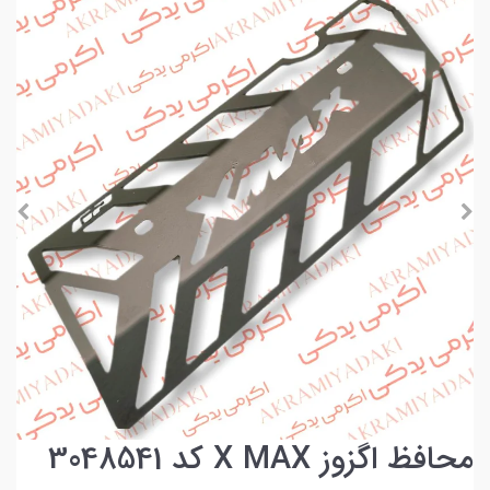
محافظ اگزوز X MAX کد 3048541