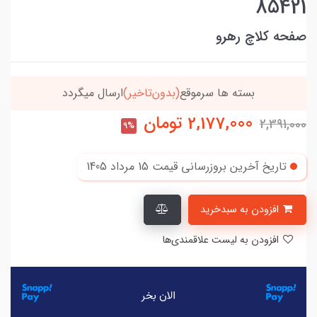
85421
صفحه کلاچ رهرو
تاخیر)
ارسال میگردد
خریدتو به
5میلیون
برسون،ارسا
2,177,000
تومان
2,391,000
9%
تاریخ آخرین بروزرسانی قیمت
15 مرداد 1405
افزودن به سبدخرید
افزودن به لیست علاقمندی‌ها