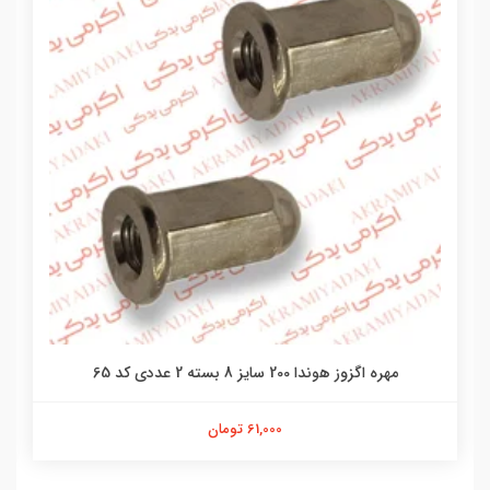
مهره اگزوز هوندا 200 سایز 8 بسته 2 عددی کد 65
61,000 تومان