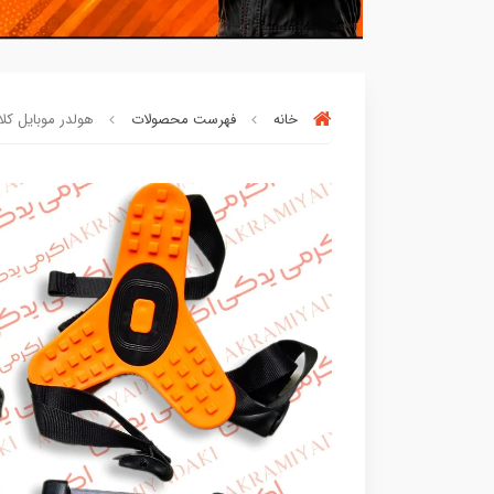
خانه
فهرست محصولات
هولدر موبایل کلاه
90٪ خریداران
،از این محصول راضی بود