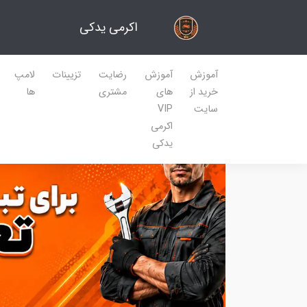
اکرمی یدکی
آموزش
آموزش
رضایت
تزیینات
لامپ
خرید از
های
مشتری
ها
سایت
VIP
اکرمی
یدکی