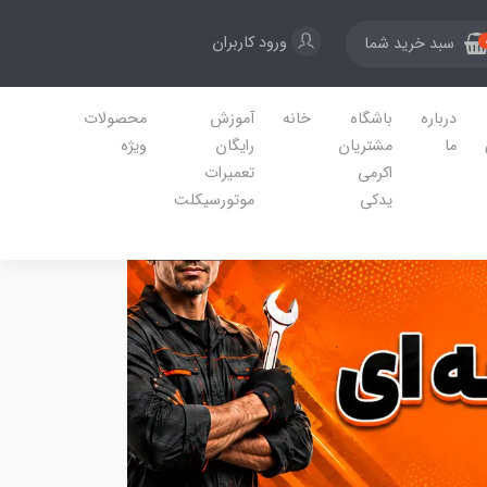
ورود کاربران
سبد خرید شما
درباره
باشگاه
خانه
آموزش
محصولات
ما
مشتریان
رایگان
ویژه
اکرمی
تعمیرات
یدکی
موتورسیکلت