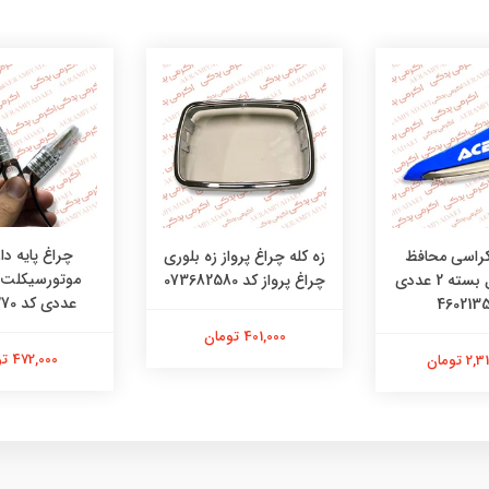
چراغ پایه دار
کراسی محافظ
زه کله چراغ پرواز زه بلوری
دست تریل بسته 2 عددی
چراغ پرواز کد 073682580
عددی کد 48481270
401,000 تومان
472,000 تومان
 تومان