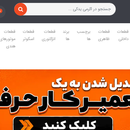
0
قطعات
قطعات
برچسب
برند
قطعات
قطعات
قطعات
داخلی
ظاهری
ها
ها
انژکتوری
اسکوتر
موتورهای
هندی