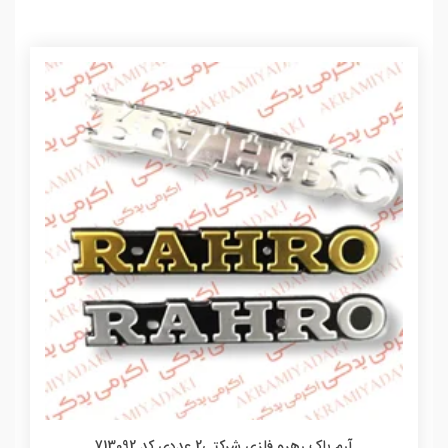
آرم باک رهرو فلزی شرکتی2 عددی کد 713092