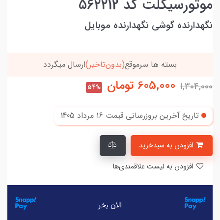
موتورسیکلت کد 562212
نگهدارنده گوشی نگهدارنده موبایل
خریدتو به
5میلیون
برسون،ارسالت‌رایگانه
605,000
تومان
1,304,000
54%
تاریخ آخرین بروزرسانی قیمت
16 مرداد 1405
افزودن به سبدخرید
افزودن به لیست علاقمندی‌ها