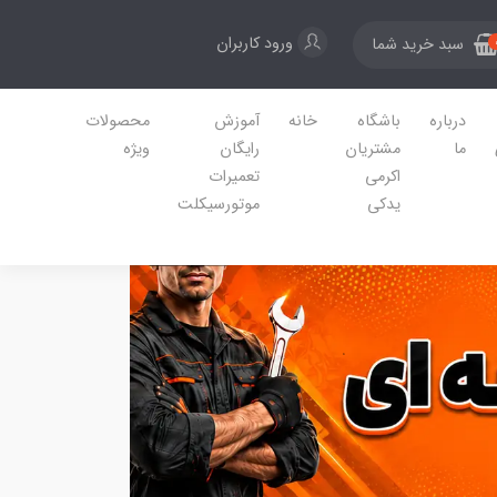
ورود کاربران
سبد خرید شما
درباره
باشگاه
خانه
آموزش
محصولات
ما
مشتریان
رایگان
ویژه
اکرمی
تعمیرات
یدکی
موتورسیکلت