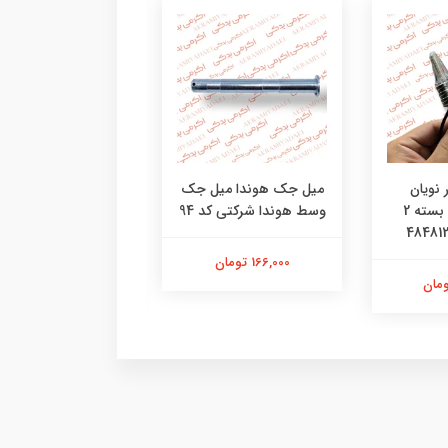
 نویان
میل جک هوندا میل جک
درب کلاج هوندا قاب 
موتورسیکلت بسته 2
وسط هوندا شرکتی کد 94
هوندا شرکتی کد
096042804851
166,000 تومان
3,580,000 تومان