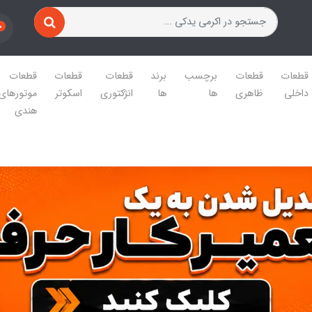
0
قطعات
قطعات
برچسب
برند
قطعات
قطعات
قطعات
داخلی
ظاهری
ها
ها
انژکتوری
اسکوتر
موتورهای
هندی