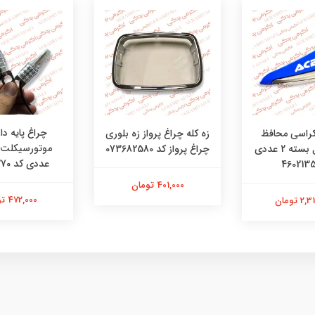
چراغ پایه دار
کراسی محافظ
زه کله چراغ پرواز زه بلوری
دست تریل بسته 2 عددی
چراغ پرواز کد 073682580
عددی کد 48481270
401,000 تومان
472,000 تومان
 تومان