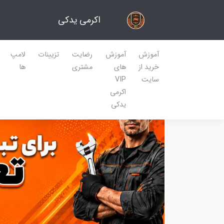
اکرمی یدکی
آموزش
آموزش
رضایت
تزیینات
لامپ
خرید از
های
مشتری
ها
سایت
VIP
اکرمی
یدکی