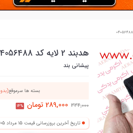
هدبند 2 لایه کد 04056488
پیشانی بند
دد
خریدتو به
5میلیون
بر
289,000
تومان
334,000
14%
تاریخ آخرین بروزرسانی قیمت
15 مرداد 1405