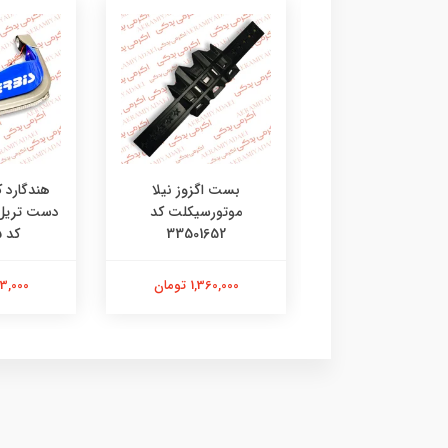
ی جی چراغ طلایی
بست اگزوز نیلا
هندگارد 
موتورسیکلت کد
33501652
کد 4602135
201,000 تومان
1,360,000 تومان
2,313,000