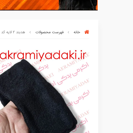
خانه
فهرست محصولات
هدبند 2 لایه کد 04056488
بسته ها سرموقع
(بدون‌تاخیر)
ارسال میگر