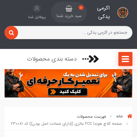
اکرمی
0
یدکی
سبد خرید شما
پروفایل شما
دسته بندی محصولات
خانه
فهرست محصولات
صفحه کلاچ هوندا FCC مالزی ((دارای ضمانت اصل بودن)) کد 230081