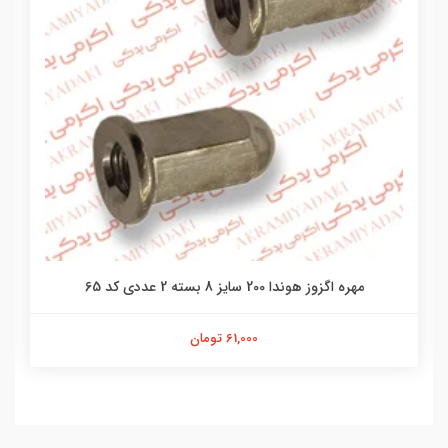
مهره اگزوز هوندا 200 سایز 8 بسته 2 عددی کد 65
61,000 تومان