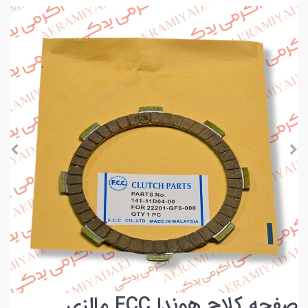
صفحه کلاچ هوندا FCC مالزی