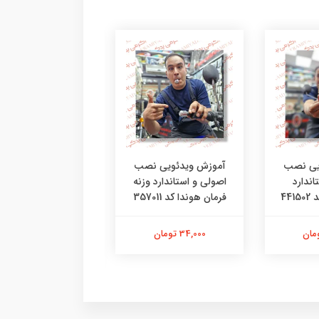
یی نصب
آموزش ویدئویی نصب
آموزش ویدئویی ن
اندارد
اصولی و استاندارد وزنه
اصولی و استاندار
44
فرمان هوندا کد 357011
لاستیک دسته فرمان 
خور کد 25401
34,000 تومان
42,000 تومان