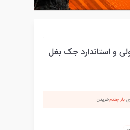
 و استاندارد جک‌ بغل
ن محصول راضی بودن
بس