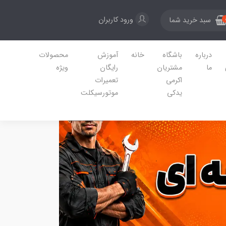
ورود کاربران
سبد خرید شما
درباره
باشگاه
خانه
آموزش
محصولات
ما
مشتریان
رایگان
ویژه
اکرمی
تعمیرات
یدکی
موتورسیکلت