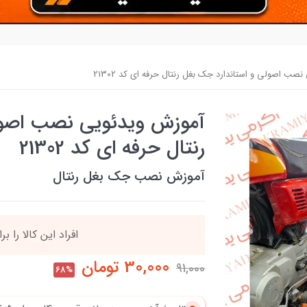
ب اصولی و استاندارد جک‌ بغل رنتال حرفه ای کد 21302
آموزش ویدئویی نصب اصولی
رنتال حرفه ای کد 21302
آموزش نصب جک بغل رنتال
90٪ خریداران
،از ای
30,000
تومان
91,000
68%