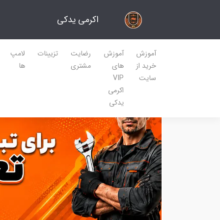
اکرمی یدکی
آموزش
آموزش
رضایت
تزیینات
لامپ
خرید از
های
مشتری
ها
سایت
VIP
اکرمی
یدکی