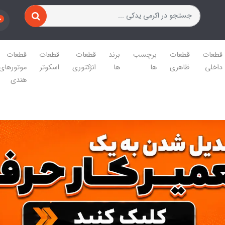
0
قطعات
قطعات
برچسب
برند
قطعات
قطعات
قطعات
داخلی
ظاهری
ها
ها
انژکتوری
اسکوتر
موتورهای
هندی