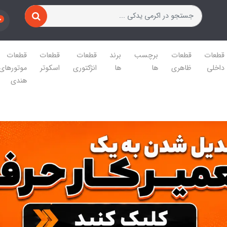
0
قطعات
قطعات
برچسب
برند
قطعات
قطعات
قطعات
داخلی
ظاهری
ها
ها
انژکتوری
اسکوتر
موتورهای
هندی