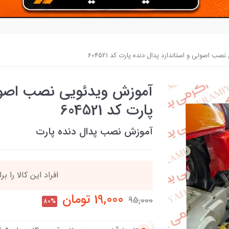
ب اصولی و استاندارد پدال دنده پارت کد 604521
آموزش ویدئویی نصب اصولی
پارت کد 604521
آموزش نصب پدال دنده پارت
90٪ خریداران
،از ای
19,000
تومان
95,000
80%