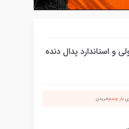
 و استاندارد پدال دنده
ن محصول راضی بودن
بس