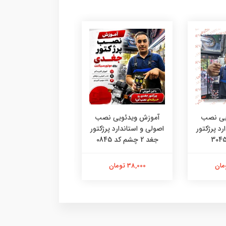
یی نصب
آموزش ویدئویی نصب
آموزش ویدئویی گر
رد پرژکتور
اصولی و استاندارد پرژکتور
گواهینامه موتورسی
جغد 2 چشم کد 0845
آسان رایگان تقدیم 
38,000 تومان