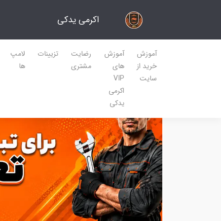
اکرمی یدکی
آموزش
آموزش
رضایت
تزیینات
لامپ
خرید از
های
مشتری
ها
سایت
VIP
اکرمی
یدکی