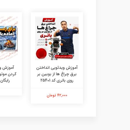
زش ویدئویی نصب
آموزش ویدئویی انداختن
آموزش وی
 لامپ دایچی هلیوم
برق چراغ ها از بوبین بر
کردن موتو
کد 90421
روی باتری کد 25401
رایگان
37,000 تومان
42,000 تومان