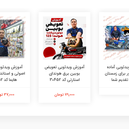
دئویی آماده
آموزش ویدئویی تعویض
آموزش ویدئو
ر برای زمستان
بوبین برق هوندای
اصولی و استاندا
 تقدیم شما
استارتی کد 30452
هایما کد 30452
79,000 تومان
37,000 تومان