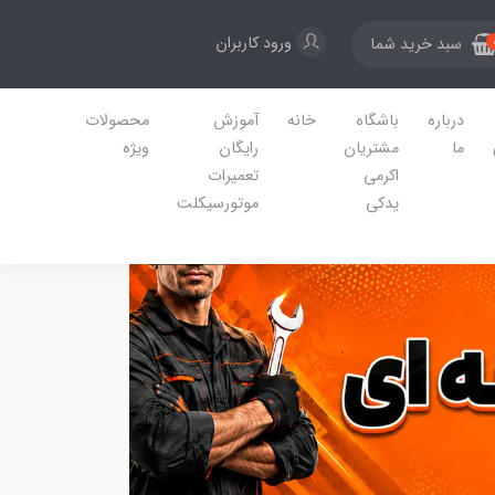
ورود کاربران
سبد خرید شما
درباره
باشگاه
خانه
آموزش
محصولات
ما
مشتریان
رایگان
ویژه
اکرمی
تعمیرات
یدکی
موتورسیکلت