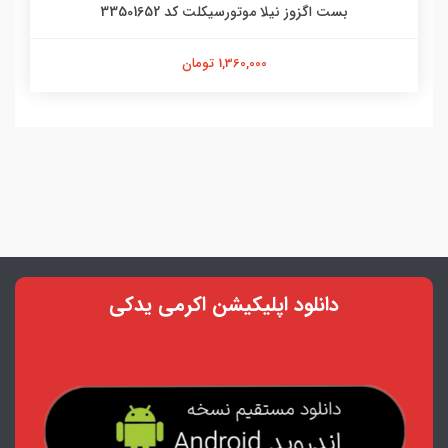
بست اگزوز نیلا موتورسیکلت کد 33501652
1,360,000 تومان
دانلود اپلیکیشن اکرمی یدکی