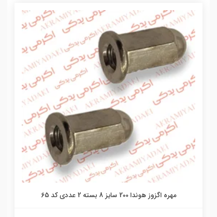
مهره اگزوز هوندا 200 سایز 8 بسته 2 عددی کد 65