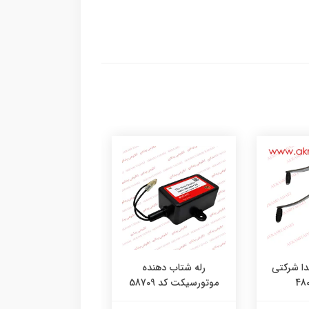
دا شرکتی
رله شتاب دهنده
ترانزیستور هوندا ا
موتورسیکت کد 58709
ریتارد بنیان کد ۵۵۵۰