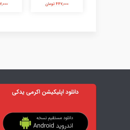
704,000 تومان
447,000 تومان
857,000 
دانلود اپلیکیشن اکرمی یدکی