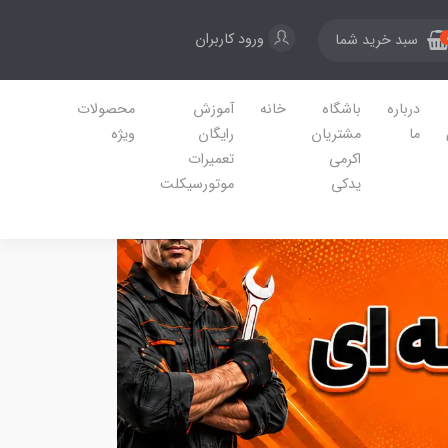
ورود کاربران
سبد خرید شما
درباره
باشگاه
خانه
آموزش
محصولات
ما
مشتریان
رایگان
ویژه
اکرمی
تعمیرات
یدکی
موتورسیکلت