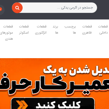
0
قطعات
قطعات
برچسب
برند
قطعات
قطعات
قطعات
داخلی
ظاهری
ها
ها
انژکتوری
اسکوتر
موتورهای
هندی