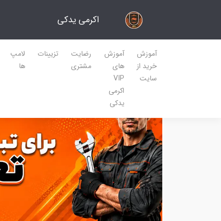
اکرمی یدکی
آموزش
آموزش
رضایت
تزیینات
لامپ
خرید از
های
مشتری
ها
سایت
VIP
اکرمی
یدکی