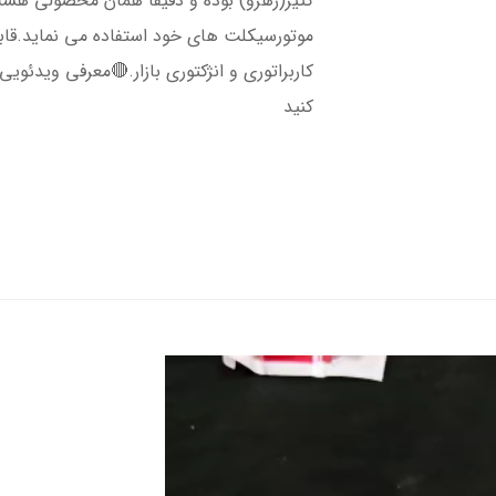
کثیر(رهرو) بوده و دقیقا همان محصولی هست 
موتورسیکلت های خود استفاده می نماید.قا
کاربراتوری و انژکتوری بازار.🔴معرفی ویدئو
کنید