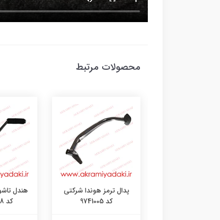
محصولات مرتبط
شمع هوندا NGK اصل کد
پدال ترمز هوندا شرکتی
هندل تاشو
989004
کد 9741005
کد 109898998