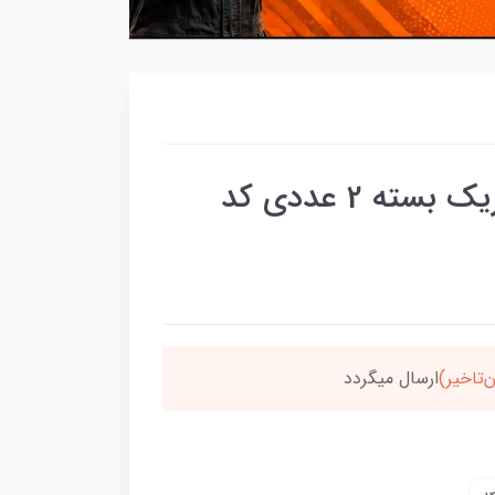
بوش دوشاخ رهرو 125 فابریک بسته 2 عددی کد
سون،ارسالت‌رایگانه