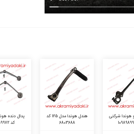
 هوندا شرکتی
هندل هوندا مدل 125 کد
پدال دنده هون
6803688
کد 4809972