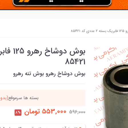
 85421
85421
بوش دوشاخ رهرو بوش تنه رهرو
دد
خریدتو به
5میلیون
بر
553,000
تومان
596,000
8%