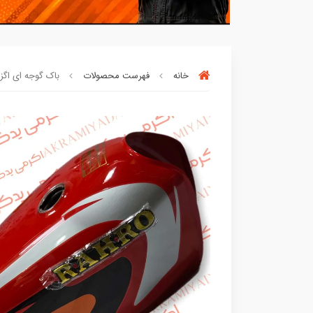
خانه
فهرست محصولات
باک گوجه ای اگزایت
خریدتو به
5میلیون
برسون،ارسالت‌رایگان