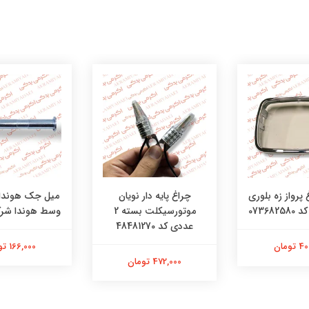
چراغ پایه دار نویان
میل جک هوندا
 پرواز زه بلوری
موتورسیکلت بسته 2
وسط هوندا شرکت
07368
عددی کد 48481270
166,000 تومان
تومان
472,000 تومان