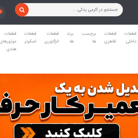
0
قطعات
قطعات
برچسب
برند
قطعات
قطعات
قطعات
داخلی
ظاهری
ها
ها
انژکتوری
اسکوتر
موتورهای
هندی