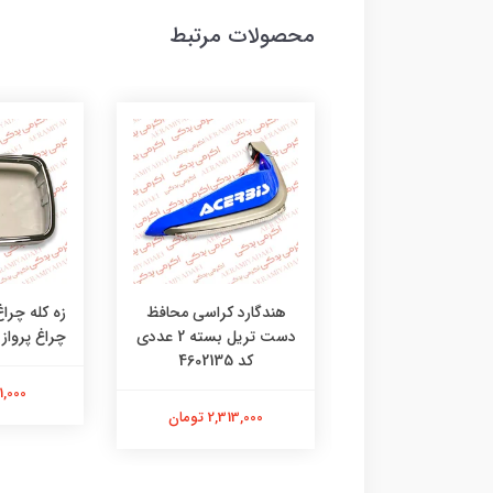
محصولات مرتبط
ست اگزوز نیلا
هندگارد کراسی محافظ
زه کله چراغ
وتورسیکلت کد
دست تریل بسته 2 عددی
چراغ پرواز کد 2580
33501652
کد 4602135
401,000 
1,360,00 تومان
2,313,000 تومان