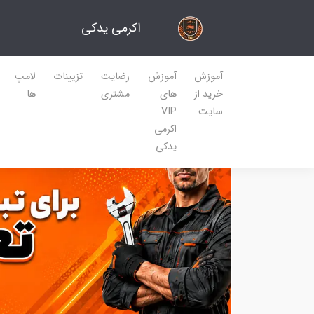
اکرمی یدکی
آموزش
آموزش
رضایت
تزیینات
لامپ
خرید از
های
مشتری
ها
سایت
VIP
اکرمی
یدکی