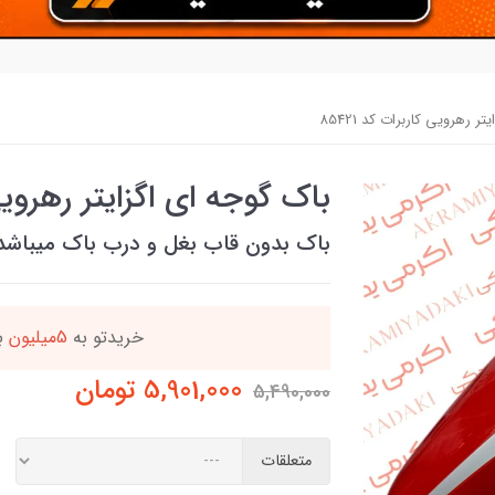
ر رهرویی کاربرات کد 85421
باک گوجه ای اگزایتر رهرویی کا
باک بدون قاب بغل و درب باک میباشد
ه
این کالا رو میتو
5,901,000
تومان
5,490,000
متعلقات