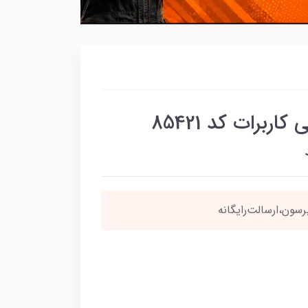
ربرات کد 85421
نی
4 قسطه
بخری