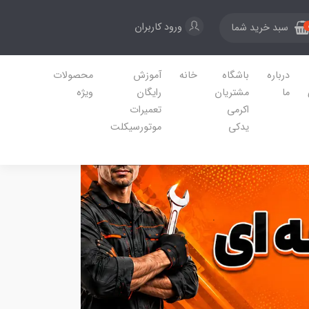
ورود کاربران
سبد خرید شما
درباره
باشگاه
خانه
آموزش
محصولات
ما
مشتریان
رایگان
ویژه
اکرمی
تعمیرات
یدکی
موتورسیکلت