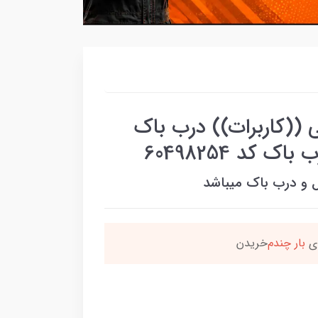
((کاربرات)) درب باک
کد 60498254
 و درب باک میباشد
ن محصول راضی بودن
بس