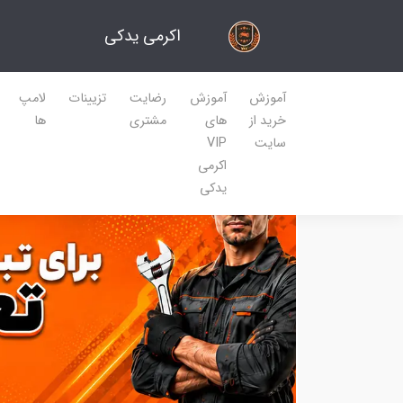
اکرمی یدکی
آموزش
آموزش
رضایت
تزیینات
لامپ
خرید از
های
مشتری
ها
سایت
VIP
اکرمی
یدکی