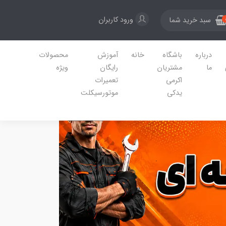
ورود کاربران
سبد خرید شما
درباره
باشگاه
خانه
آموزش
محصولات
ما
مشتریان
رایگان
ویژه
اکرمی
تعمیرات
یدکی
موتورسیکلت