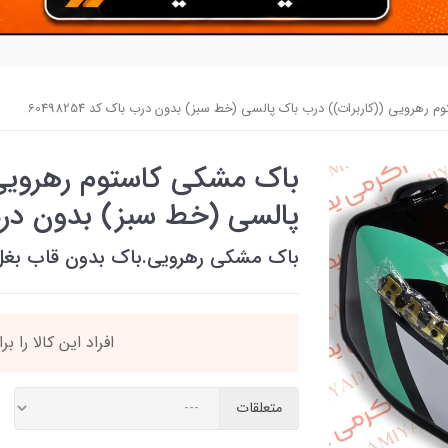
رهرویی ((کاربرات)) درب باک پالسی (خط سبز) بدون درب باک کد 60498254
باک مشکی کاستوم رهرویی 
پالسی (خط سبز) بدون درب باک 
باک مشکی رهرویی.باک بدون قاب بغل
90٪ خریداران
،از ای
متعلقات