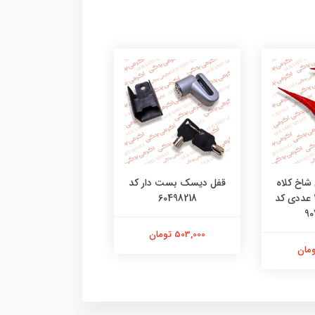
 شاخ کلاه
قفل دیسک بست دار کد
فیس ماسک ایرون 
کاسکت بسته 2 عددی کد
60498218
28935000
90
503,000 تومان
1,416,000 تومان