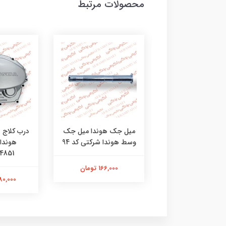
محصولات مرتبط
اغ پایه دار نویان
میل جک هوندا میل جک
درب کلاج ه
موتورسیکلت بسته 2
وسط هوندا شرکتی کد 94
هوندا
کد 48481270
4851
166,000 تومان
472,000 تومان
3,580,000