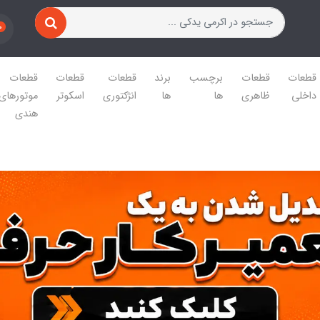
0
قطعات
قطعات
برچسب
برند
قطعات
قطعات
قطعات
داخلی
ظاهری
ها
ها
انژکتوری
اسکوتر
موتورهای
هندی