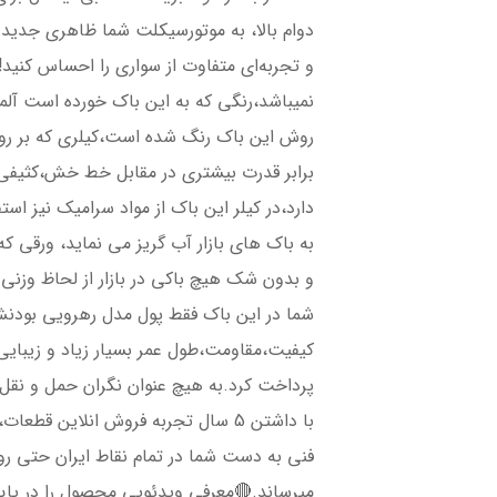
دوام بالا، به موتورسیکلت شما ظاهری جدی
و تجربه‌ای متفاوت از سواری را احساس کنی
نمیباشد،رنگی که به این باک خورده است آلما
برابر قدرت بیشتری در مقابل خط خش،کثیفی
دارد،در کیلر این باک از مواد سرامیک نیز اس
به باک های بازار آب گریز می نماید، ورقی ک
و بدون شک هیچ باکی در بازار از لحاظ وزنی
شما در این باک فقط پول مدل رهرویی بودنش 
کیفیت،مقاومت،طول عمر بسیار زیاد و زیبایی
پرداخت کرد.به هیچ عنوان نگران حمل و نقل
با داشتن 5 سال تجربه فروش انلاین ق
فنی به دست شما در تمام نقاط ایران حتی ر
میرساند.🔴معرفی ویدئویی محصول را در پای