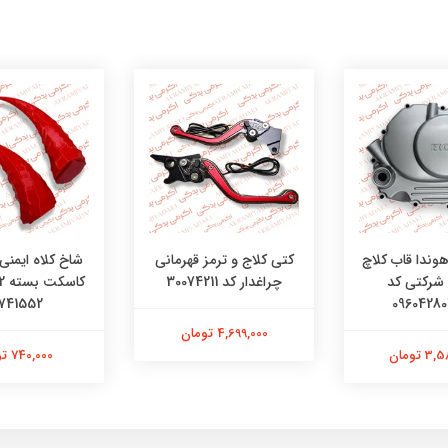
وندا قاب کلاچ
کتی کلاج و ترمز قهرمانی
شاخ کلاه ایمنی
 شرکتی کد
چراغدار کد 30074211
741552
09604280
4,699,000 تومان
 تومان
740,000 تومان