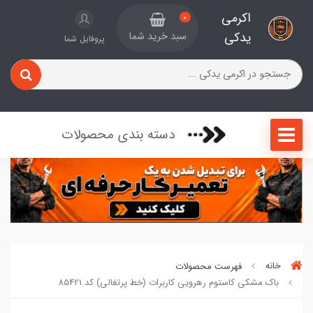
اکرمی
0
یدکی
سبد خرید شما
پروفایل شما
دسته بندی محصولات
خانه
فهرست محصولات
باک مشکی کاستوم رهرویی کاربرات (خط پرتغالی) کد 85421