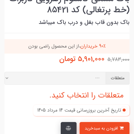
(خط پرتغالی) کد 85421
باک بدون قاب بغل و درب باک میباشد
 محصول راضی بودن
بسته ها سرموقع
(بدون‌تاخیر)
ا
5,901,000
تومان
5,783,000
متعلقات
متعلقات را انتخاب کنید.
تاریخ آخرین بروزرسانی قیمت
14 مرداد 1405
افزودن به سبدخرید