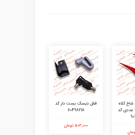
 شاخ کلاه
قفل دیسک بست دار کد
فیس ماسک ایرون 
کاسکت بسته 2 عددی کد
60498218
28935000
90
503,000 تومان
1,416,000 تومان