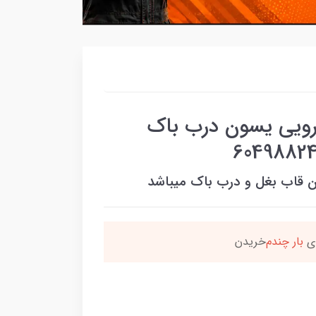
هرویی یسون درب باک
دون قاب بغل و درب باک میباشد
ن محصول راضی بودن
بس