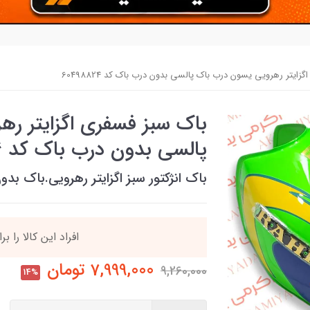
زایتر رهرویی یسون درب باک پالسی بدون درب باک کد 60498824
باک سبز فسفری اگزایتر ر
پالسی بدون درب باک کد 60498824
باک انژکتور سبز اگزایتر رهرویی.باک ب
90٪ خریداران
،از ای
7,999,000
تومان
9,260,000
14%