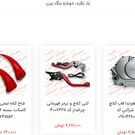
وندا قاب کلاچ
کتی کلاج و ترمز قهرمانی
شاخ کلاه ایمنی
 شرکتی کد
چراغدار کد 30074211
741552
09604280
4,699,000 تومان
 تومان
740,000 تومان