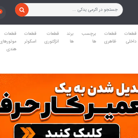
0
قطعات
قطعات
برچسب
برند
قطعات
قطعات
قطعات
داخلی
ظاهری
ها
ها
انژکتوری
اسکوتر
موتورهای
هندی