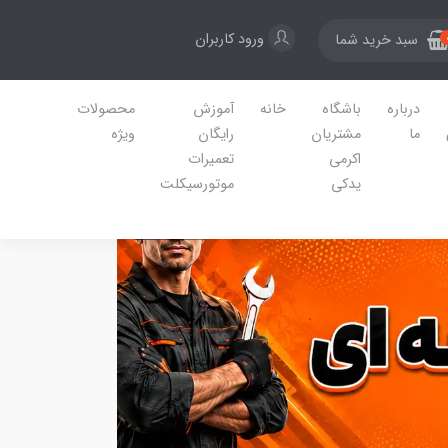
ورود کاربران
سبد خرید شما
درباره
باشگاه
خانه
آموزش
محصولات
ما
مشتریان
رایگان
ویژه
اکرمی
تعمیرات
یدکی
موتورسیکلت