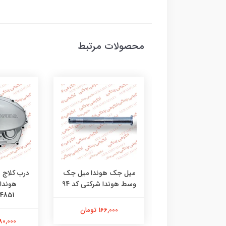
محصولات مرتبط
اغ پایه دار نویان
میل جک هوندا میل جک
درب کلاج ه
موتورسیکلت بسته 2
وسط هوندا شرکتی کد 94
هوندا
کد 48481270
4851
166,000 تومان
472,000 تومان
3,580,000