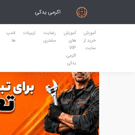
اکرمی یدکی
آموزش
آموزش
رضایت
تزیینات
لامپ
خرید از
های
مشتری
ها
سایت
VIP
اکرمی
یدکی