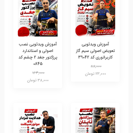
آموزش ویدئویی
آموزش ویدئویی نصب
تعویض اصولی سیم گاز
اصولی و استاندارد
کاربراتوری کد 39042
پرژکتور جغد 2 چشم کد
0845
88,000
163,000
23,000 تومان
38,000 تومان