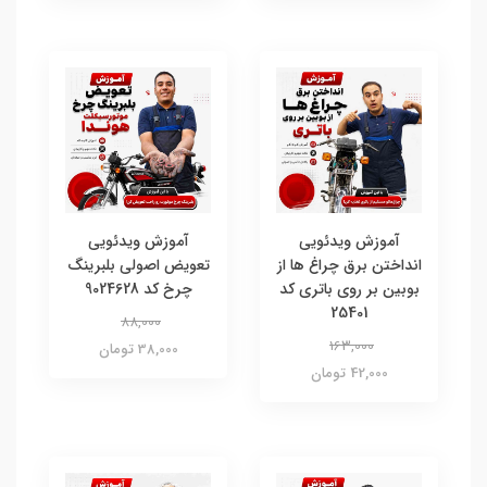
آموزش ویدئویی
آموزش ویدئویی
انداختن برق چراغ ها از
تعویض اصولی بلبرینگ
بوبین بر روی باتری کد
چرخ کد 9024628
25401
88,000
163,000
38,000 تومان
42,000 تومان