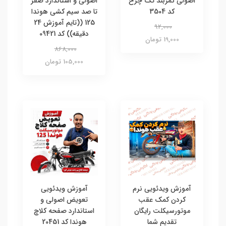
اصولی کمربند تک چرخ
اصولی و استاندارد صفر
کد 3504
تا صد سیم کشی هوندا
125 ((تایم آموزش 24
92,000
دقیقه)) کد 09421
19,000 تومان
868,000
105,000 تومان
آموزش ویدئویی نرم
آموزش ویدئویی
کردن کمک عقب
تعویض اصولی و
موتورسیکلت رایگان
استاندارد صفحه کلاچ
تقدیم شما
هوندا کد 20451