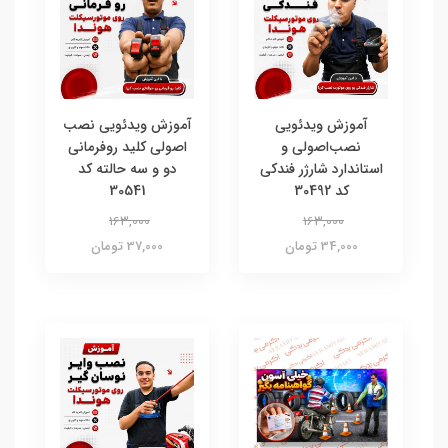
آموزش ویدئویی
آموزش ویدئویی نصب
نصب‌اصولی و
اصولی کلید روفرمانی
استاندارد شارژر فندکی
دو و سه حالته کد
کد 30492
30541
163,000
163,000
34,000 تومان
37,000 تومان