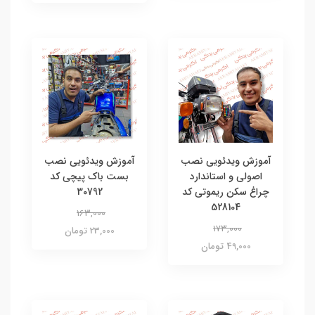
آموزش ویدئویی نصب
آموزش ویدئویی نصب
اصولی و استاندارد
بست باک پیچی کد
چراغ سکن ریموتی کد
30792
528104
163,000
173,000
23,000 تومان
49,000 تومان