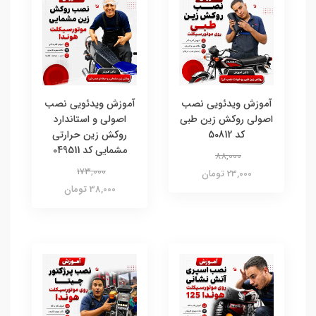
آموزش ویدئویی نصب
آموزش ویدئویی نصب
اصولی روکش زین طبی
اصولی و استاندارد
کد 50812
روکش زین حرارتی
مشمایی کد 049511
88,000
173,000
23,000 تومان
38,000 تومان