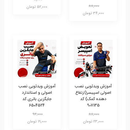
88,000
52,000 تومان
34,000 تومان
آموزش ویدئویی نصب
آموزش ویدئویی نصب
اصولی اسپیسر(ارتفاع
اصولی و استاندارد
دهنده کمک) کد
جایگزین باتری کد
6504524
907135
92,000
88,000
23,000 تومان
19,000 تومان