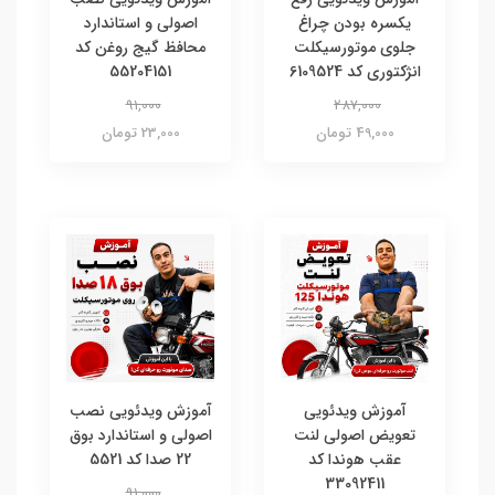
یکسره بودن چراغ
اصولی و استاندارد
جلوی موتورسیکلت
محافظ گیج روغن کد
انژکتوری کد 6109524
55204151
91,000
287,000
49,000 تومان
23,000 تومان
آموزش ویدئویی
آموزش ویدئویی نصب
تعویض اصولی لنت
اصولی و استاندارد بوق
عقب هوندا کد
22 صدا کد 5521
33092411
91,000