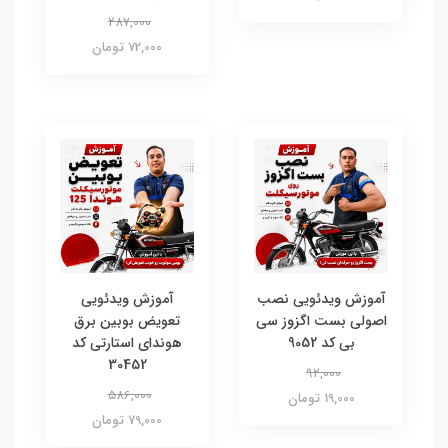
287,000
72,000 تومان
آموزش ویدئویی نصب
آموزش ویدئویی
اصولی بست اگزوز سی
تعویض بوبین برق
بی کد 9052
هوندای استارتی کد
30452
92,000
586,000
19,000 تومان
79,000 تومان